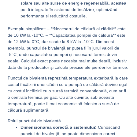
solare sau alte surse de energie regenerabilă, acestea
pot fi integrate în sistemul de încălzire, optimizând
performanța și reducând costurile.
Exemplu simplificat: – **Necesarul de căldură al clădirii** este
de 10 kW la -10°C. – **Capacitatea pompei de căldură** este
de 12 kW la 0°C, dar scade la 8 kW la -10°C. Din acest
exemplu, punctul de bivalență ar putea fi în jurul valorii de
-5°C, unde capacitatea pompei și necesarul termic devin
egale. Calculul exact poate necesita mai multe detalii, inclusiv
date de la producător și calcule precise ale pierderilor termice.
Punctul de bivalență reprezintă temperatura exterioară la care
costul încălzirii unei clădiri cu o pompă de căldură devine egal
cu costul încălzirii cu o sursă termică convențională, cum ar fi
o centrală termică pe gaz. Cu alte cuvinte, sub această
temperatură, poate fi mai economic să folosim o sursă de
căldură suplimentară.
Rolul punctului de bivalență
Dimensionarea corectă a sistemului:
Cunoscând
punctul de bivalență, se poate dimensiona corect