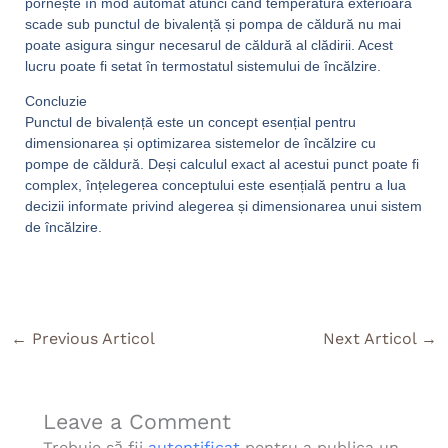
pornește în mod automat atunci când temperatura exterioară
scade sub punctul de bivalență și pompa de căldură nu mai
poate asigura singur necesarul de căldură al clădirii. Acest
lucru poate fi setat în termostatul sistemului de încălzire.
Concluzie
Punctul de bivalență este un concept esențial pentru
dimensionarea și optimizarea sistemelor de încălzire cu
pompe de căldură. Deși calculul exact al acestui punct poate fi
complex, înțelegerea conceptului este esențială pentru a lua
decizii informate privind alegerea și dimensionarea unui sistem
de încălzire.
←
Previous Articol
Next Articol
→
Leave a Comment
Trebuie să fii
autentificat
pentru a publica un