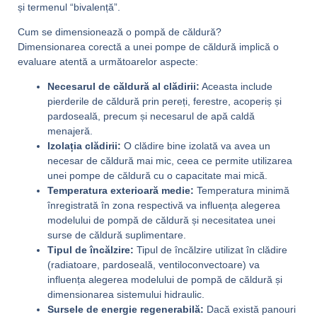
și termenul “bivalență”.
Cum se dimensionează o pompă de căldură?
Dimensionarea corectă a unei pompe de căldură implică o
evaluare atentă a următoarelor aspecte:
Necesarul de căldură al clădirii:
Aceasta include
pierderile de căldură prin pereți, ferestre, acoperiș și
pardoseală, precum și necesarul de apă caldă
menajeră.
Izolația clădirii:
O clădire bine izolată va avea un
necesar de căldură mai mic, ceea ce permite utilizarea
unei pompe de căldură cu o capacitate mai mică.
Temperatura exterioară medie:
Temperatura minimă
înregistrată în zona respectivă va influența alegerea
modelului de pompă de căldură și necesitatea unei
surse de căldură suplimentare.
Tipul de încălzire:
Tipul de încălzire utilizat în clădire
(radiatoare, pardoseală, ventiloconvectoare) va
influența alegerea modelului de pompă de căldură și
dimensionarea sistemului hidraulic.
Sursele de energie regenerabilă:
Dacă există panouri