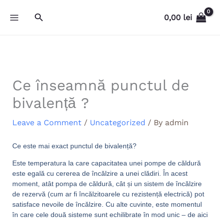
Skip
Search
0,00
lei
to
content
Ce înseamnă punctul de
bivalență ?
Leave a Comment
/
Uncategorized
/ By
admin
Ce este mai exact punctul de bivalență?
Este temperatura la care capacitatea unei pompe de căldură
este egală cu cererea de încălzire a unei clădiri. În acest
moment, atât pompa de căldură, cât și un sistem de încălzire
de rezervă (cum ar fi încălzitoarele cu rezistență electrică) pot
satisface nevoile de încălzire. Cu alte cuvinte, este momentul
în care cele două sisteme sunt echilibrate în mod unic – de aici