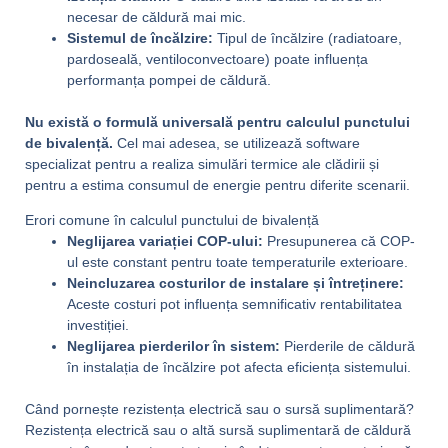
necesar de căldură mai mic.
Sistemul de încălzire:
Tipul de încălzire (radiatoare,
pardoseală, ventiloconvectoare) poate influența
performanța pompei de căldură.
Nu există o formulă universală pentru calculul punctului
de bivalență.
Cel mai adesea, se utilizează software
specializat pentru a realiza simulări termice ale clădirii și
pentru a estima consumul de energie pentru diferite scenarii.
Erori comune în calculul punctului de bivalență
Neglijarea variației COP-ului:
Presupunerea că COP-
ul este constant pentru toate temperaturile exterioare.
Neincluzarea costurilor de instalare și întreținere:
Aceste costuri pot influența semnificativ rentabilitatea
investiției.
Neglijarea pierderilor în sistem:
Pierderile de căldură
în instalația de încălzire pot afecta eficiența sistemului.
Când pornește rezistența electrică sau o sursă suplimentară?
Rezistența electrică sau o altă sursă suplimentară de căldură