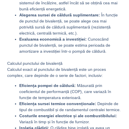
sistemul de încălzire, astfel încât să se obțină cea mai
bună eficiență energetică.
Alegerea sursei de căldură suplimentare:
În funcție
de punctul de bivalență, se poate alege cea mai
potrivită sursă de căldură suplimentară (rezistență
electrică, centrală termică, etc.).
Evaluarea economică a investiției:
Cunoscând
punctul de bivalență, se poate estima perioada de
amortizare a investiției într-o pompă de căldură.
Calculul punctului de bivalență
Calculul exact al punctului de bivalență este un proces
complex, care depinde de o serie de factori, inclusiv:
Eficiența pompei de căldură:
Măsurată prin
coeficientul de performanță (COP), care variază în
funcție de temperatura exterioară.
Eficiența sursei termice convenționale:
Depinde de
tipul de combustibil și de randamentul centralei termice.
Costurile energiei electrice și ale combustibilului:
Variază în timp și în funcție de furnizor.
Izolația clădirii:
O clădire bine izolată va avea un