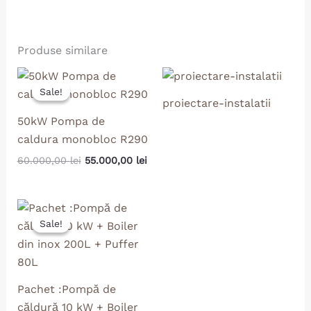
Produse similare
Prețul
Prețul
inițial
curent
Sale!
Sale!
a
este:
proiectare-instalatii
fost:
55.000,00 lei.
50kW Pompa de
60.000,00 lei.
caldura monobloc R290
60.000,00
lei
55.000,00
lei
Prețul
Prețul
inițial
curent
Sale!
Sale!
a
este:
fost:
17.500,00 lei.
22.000,00 lei.
Pachet :Pompă de
căldură 10 kW + Boiler