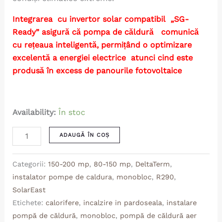
Integrarea cu invertor solar compatibil „SG-
Ready” asigură că pompa de căldură comunică
cu rețeaua inteligentă, permițând o optimizare
excelentă a energiei electrice atunci cind este
produsă în excess de panourile fotovoltaice
Availability:
În stoc
ADAUGĂ ÎN COȘ
Categorii:
150-200 mp
,
80-150 mp
,
DeltaTerm
,
instalator pompe de caldura
,
monobloc
,
R290
,
SolarEast
Etichete:
calorifere
,
incalzire in pardoseala
,
instalare
pompă de căldură
,
monobloc
,
pompă de căldură aer