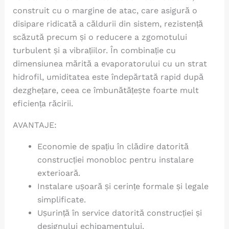
construit cu o margine de atac, care asigură o
disipare ridicată a căldurii din sistem, rezistență
scăzută precum și o reducere a zgomotului
turbulent și a vibrațiilor. În combinație cu
dimensiunea mărită a evaporatorului cu un strat
hidrofil, umiditatea este îndepărtată rapid după
dezghețare, ceea ce îmbunătățește foarte mult
eficiența răcirii.
AVANTAJE:
Economie de spațiu în clădire datorită
construcției monobloc pentru instalare
exterioară.
Instalare ușoară și cerințe formale și legale
simplificate.
Ușurință în service datorită construcției și
designului echipamentului.