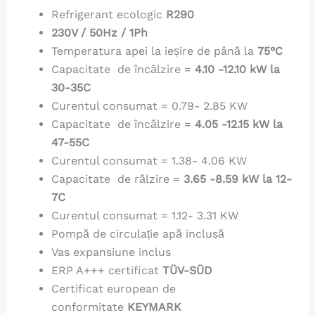
Refrigerant ecologic
R290
230V / 50Hz / 1Ph
Temperatura apei la ieșire de până la
75°C
Capacitate de încălzire =
4.10 -12.10 kW la
30-35C
Curentul consumat = 0.79- 2.85 KW
Capacitate de încălzire =
4.05 -12.15 kW la
47-55C
Curentul consumat = 1.38- 4.06 KW
Capacitate de rălzire =
3.65 -8.59 kW la 12-
7C
Curentul consumat = 1.12- 3.31 KW
Pompă de circulație apă inclusă
Vas expansiune inclus
ERP A+++ certificat
TÜV-SÜD
Certificat european de
conformitate
KEYMARK