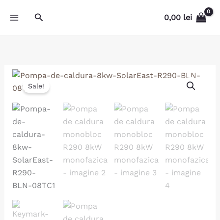
Skip
Search
0,00
lei
to
content
Prețul
Prețul
Cantitate
inițial
curent
Sale!
Pompa
a
este:
de
fost:
17.500,00 le
caldura
21.400,00 lei.
monobloc
R290
8kW
monofazica