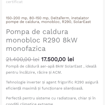
150-200 mp
,
80-150 mp
,
DeltaTerm
,
instalator
pompe de caldura
,
monobloc
,
R290
,
SolarEast
Pompa de caldura
monobloc R290 8kW
monofazica
21.400,00
lei
17.500,00
lei
Pompă de căldură aer-apă 8kW SolarEast , ideală
pentru încălzire, răcire și ACM.
Tehnologie inverter și agent frigorific R290 asigură
eficiență maximă și funcționare silențioasă.
Perfectă pentru sisteme cu radiatoare, chiar și în
condiții climatice extreme.