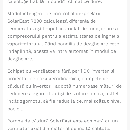
ca soluție fiabilă în condiții climatice dure.
Modul inteligent de control al dezghețarii
SolarEast R290 calculează diferența de
temperatură și timpul acumulat de funcționare a
compresorului pentru a estima starea de îngheț a
vaporizatorului. Când condiția de dezghețare este
îndeplinită, acesta va intra automat în modul de
dezghețare.
Echipat cu ventilatoare fără perii DC inverter și
proiectat pe baza aerodinamicii, pompele de
căldură cu invertor adoptă numeroase măsuri de
reducere a zgomotului și de izolare fonică, astfel
încât zgomotul să fie redus la cel mai scăzut nivel
posibil.
Pompa de căldură SolarEast este echipată cu un
ventilator axial din material de înaltă calitate,