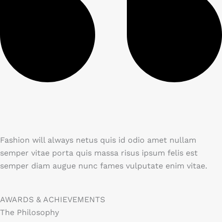
Fashion will always netus quis id odio amet nullam
semper vitae porta quis massa risus ipsum felis est
semper diam augue nunc fames vulputate enim vitae.​
AWARDS & ACHIEVEMENTS
The Philosophy