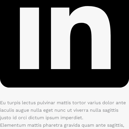
Eu turpis lectus pulvinar mattis tortor varius dolor ante
iaculis augue nulla eget nunc ut viverra nulla sagittis
justo id orci dictum ipsum imperdiet.
Elementum mattis pharetra gravida quam ante sagittis,