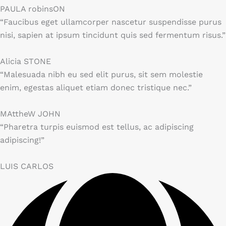
PAULA robinsON
“Faucibus eget ullamcorper nascetur suspendisse purus
nisi, sapien at ipsum tincidunt quis sed fermentum risus.”
Alicia STONE
“Malesuada nibh eu sed elit purus, sit sem molestie
enim, egestas aliquet etiam donec tristique nec.”
MAttheW JOHN
“Pharetra turpis euismod est tellus, ac adipiscing
adipiscing!”
LUIS CARLOS