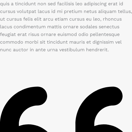
quis a tincidunt non sed facilisis leo adipiscing erat id
cursus volutpat lacus id mi pretium netus aliquam tellus,
ut cursus felis elit arcu etiam cursus eu leo, rhoncus
lacus condimentum mattis ornare sodales senectus
feugiat erat risus ornare euismod odio pellentesque
commodo morbi sit tincidunt mauris et dignissim vel
nunc auctor in ante urna vestibulum hendrerit.