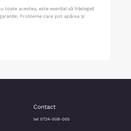
 toate acestea, este esențial să înțelegeți
 garanție: Probleme care pot apărea și
Contact
tel 0724-008-005