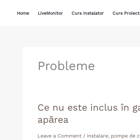
Skip
to
Home
LiveMonitor
Curs Instalator
Curs Proiect
content
Probleme
Ce
Ce nu este inclus în 
nu
apărea
este
inclus
Leave a Comment
/
instalare
,
pompe de c
în