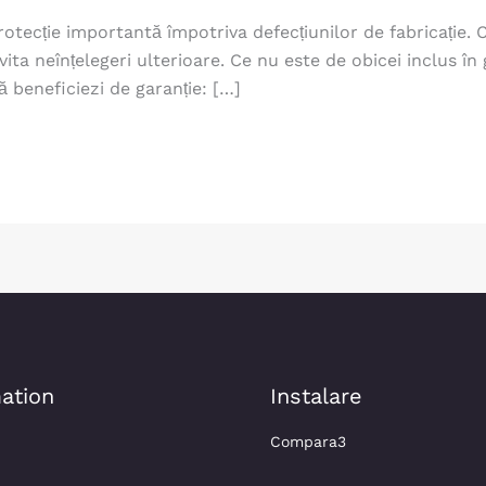
ecție importantă împotriva defecțiunilor de fabricație. Cu
ita neînțelegeri ulterioare. Ce nu este de obicei inclus în
ă beneficiezi de garanție: […]
ation
Instalare
Compara3